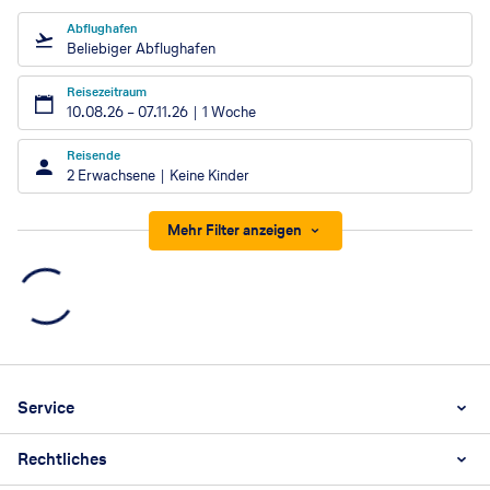
Abflughafen
Beliebiger Abflughafen
Reisezeitraum
10.08.26
–
07.11.26
1 Woche
Reisende
2 Erwachsene
Keine Kinder
Mehr Filter anzeigen
Footer
Footer navigation
Service
Rechtliches
Unternehmen