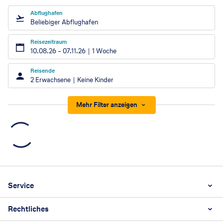
Abflughafen
Beliebiger Abflughafen
Reisezeitraum
10.08.26
–
07.11.26
1 Woche
Reisende
2 Erwachsene
Keine Kinder
Mehr Filter anzeigen
Footer
Footer navigation
Service
Rechtliches
Unternehmen