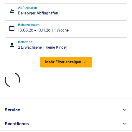
Abflughafen
Beliebiger Abflughafen
Reisezeitraum
13.08.26
–
10.11.26
1 Woche
Reisende
2 Erwachsene
Keine Kinder
Mehr Filter anzeigen
Footer
Footer navigation
Service
Rechtliches
Unternehmen