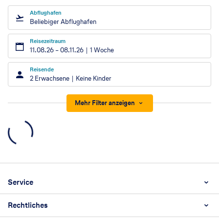
Abflughafen
Beliebiger Abflughafen
Reisezeitraum
11.08.26
–
08.11.26
1 Woche
Reisende
2 Erwachsene
Keine Kinder
Mehr Filter anzeigen
Footer
Footer navigation
Service
Rechtliches
Unternehmen