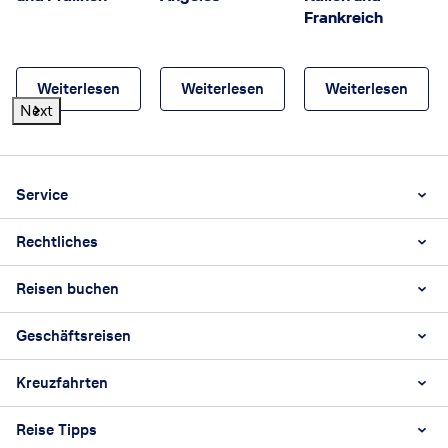
Frankreich
Weiterlesen
Weiterlesen
Weiterlesen
Next
Footer
Footer navigation
Service
Rechtliches
Unternehmen
Kontakt & Ansprechpartner
Reisen buchen
Datenschutz
Hochzeitspuzzle
Impressum
Online Check-in Fluggesellschaften
Geschäftsreisen
Unsere Gruppen- und Sonderreisen
AGB
Karriere
Pauschalreisen & Last Minute
Barrierefreiheitsstärkungsgesetz
Kreuzfahrten
Geschäftsreisen
Rundreisen
Reiseversicherung widerrufen
Hotel
Reise Tipps
Kreuzfahrten