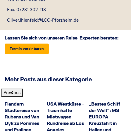
Fax: 07231 302-113
Oliver.Ihlenfeld@LCC-Pforzheim.de
Lassen Sie sich von unseren Reise-Experten beraten:
Termin vereinbaren
Mehr Posts aus dieser Kategorie
Previous
Flandern
USA Westküste -
„Bestes Schiff
Städtereise von
Traumhafte
der Welt“: MS
Rubens und Van
Mietwagen
EUROPA
Dyk zu Pommes
Rundreise ab Los
Kreuzfahrt in
und Pralinen
Angeles
Italien und