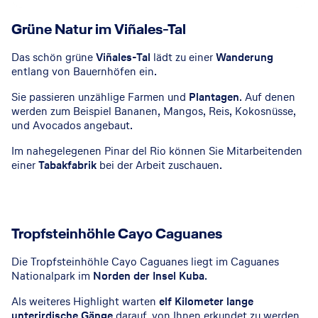
Grüne Natur im Viñales-Tal
Das schön grüne
Viñales-Tal
lädt zu einer
Wanderung
entlang von Bauernhöfen ein.
Sie passieren unzählige Farmen und
Plantagen
. Auf denen
werden zum Beispiel Bananen, Mangos, Reis, Kokosnüsse,
und Avocados angebaut.
Im nahegelegenen Pinar del Rio können Sie Mitarbeitenden
einer
Tabakfabrik
bei der Arbeit zuschauen.
Tropfsteinhöhle Cayo Caguanes
Die Tropfsteinhöhle Cayo Caguanes liegt im Caguanes
Nationalpark im
Norden der Insel Kuba
.
Als weiteres Highlight warten
elf Kilometer lange
unterirdische Gänge
darauf, von Ihnen erkundet zu werden.