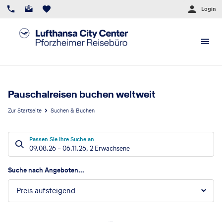
Login
Pauschalreisen buchen weltweit
Zur Startseite
Suchen & Buchen
Passen Sie Ihre Suche an
09.08.26
–
06.11.26
,
2 Erwachsene
Suchergebnisse
Suche nach Angeboten...
Preis aufsteigend