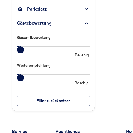
Parkplatz
Gästebewertung
Gesamtbewertung
Gesamtbewertung
Beliebig
Weiterempfehlung
Weiterempfehlung
Beliebig
Filter zurücksetzen
Footer
Footer navigation
Service
Rechtliches
Re