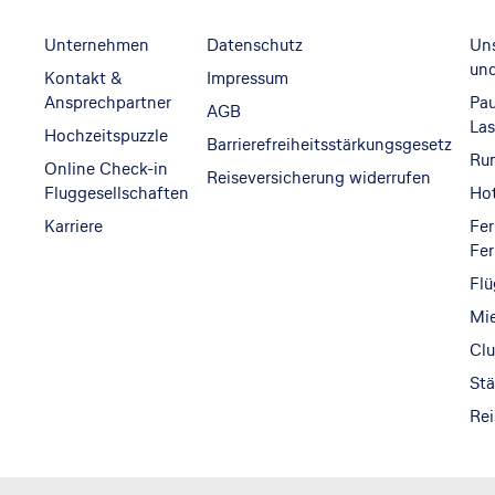
Unternehmen
Datenschutz
Un
und
Kontakt &
Impressum
Ansprechpartner
Pau
AGB
Las
Hochzeitspuzzle
Barrierefreiheitsstärkungsgesetz
Ru
Online Check-in
Reiseversicherung widerrufen
Fluggesellschaften
Hot
Karriere
Fer
Fe
Flü
Mi
Clu
Stä
Rei