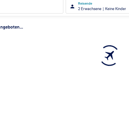
Reisende
2 Erwachsene
Keine Kinder
ergebnisse
ngeboten...