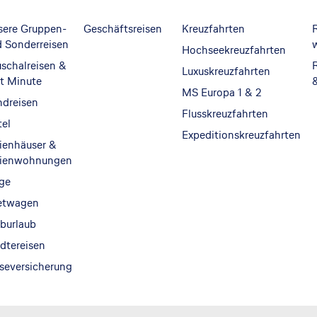
sere Gruppen-
Geschäftsreisen
Kreuzfahrten
R
 Sonderreisen
Hochseekreuzfahrten
schalreisen &
Luxuskreuzfahrten
t Minute
MS Europa 1 & 2
ndreisen
Flusskreuzfahrten
el
Expeditionskreuzfahrten
ienhäuser &
rienwohnungen
ge
etwagen
burlaub
dtereisen
seversicherung